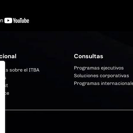
cional
Consultas
Programas ejecutivos
más sobre el ITBA
Soluciones corporativas
mas
Programas internacional
Next
erce