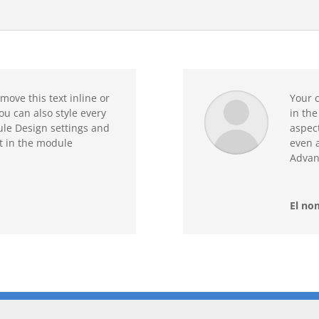
move this text inline or
Your c
ou can also style every
in the
ule Design settings and
aspect
t in the module
even a
Advan
El no