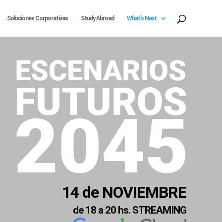
Soluciones Corporativas
Study Abroad
What’s Next
14 de NOVIEMBRE
de 18 a 20 hs. STREAMING