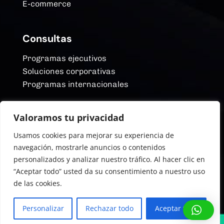
E-commerce
Consultas
Programas ejecutivos
Soluciones corporativas
Programas internacionales
Valoramos tu privacidad
Redes Sociales
Usamos cookies para mejorar su experiencia de
YouTube
navegación, mostrarle anuncios o contenidos
Linkedin
personalizados y analizar nuestro tráfico. Al hacer clic en
Instagram
“Aceptar todo” usted da su consentimiento a nuestro uso
Facebook
de las cookies.
©2026. ITBA Educación Ejecutiva
Personalizar
Rechazar todo
Aceptar todo