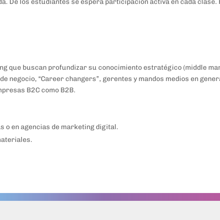
da. De los estudiantes se espera participación activa en cada clase.
ng que buscan profundizar su conocimiento estratégico (middle man
de negocio, “Career changers”, gerentes y mandos medios en general
 empresas B2C como B2B.
s o en agencias de marketing digital.
ateriales.