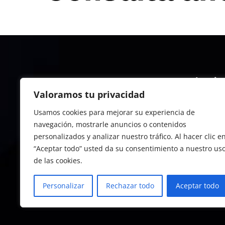
Instit
Valoramos tu privacidad
Conocé 
Usamos cookies para mejorar su experiencia de
Progra
navegación, mostrarle anuncios o contenidos
What’s 
personalizados y analizar nuestro tráfico. Al hacer clic e
E-comm
“Aceptar todo” usted da su consentimiento a nuestro us
de las cookies.
Personalizar
Rechazar todo
Aceptar todo
©2026. ITBA Educación Ejecutiva