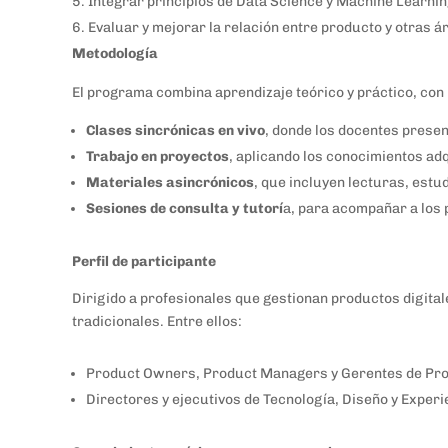
Integrar principios de Data Science y Machine Learning
Evaluar y mejorar la relación entre producto y otras á
Metodología
El programa combina aprendizaje teórico y práctico, con
Clases sincrónicas en vivo
, donde los docentes presen
Trabajo en proyectos
, aplicando los conocimientos ad
Materiales asincrónicos
, que incluyen lecturas, estu
Sesiones de consulta y tutorí
a, para acompañar a los p
Perfil de participante
Dirigido a profesionales que gestionan productos digita
tradicionales. Entre ellos:
Product Owners, Product Managers y Gerentes de Pr
Directores y ejecutivos de Tecnología, Diseño y Exper