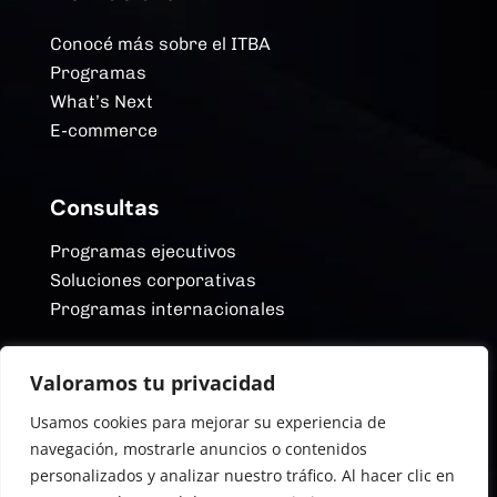
Conocé más sobre el ITBA
Programas
What’s Next
E-commerce
Consultas
Programas ejecutivos
Soluciones corporativas
Programas internacionales
Valoramos tu privacidad
Redes Sociales
Usamos cookies para mejorar su experiencia de
YouTube
navegación, mostrarle anuncios o contenidos
Linkedin
personalizados y analizar nuestro tráfico. Al hacer clic en
Instagram