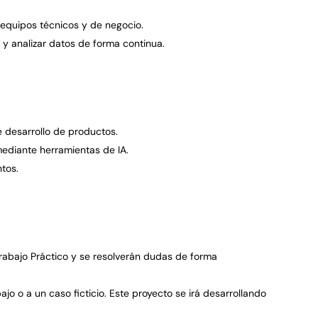
 equipos t
é
cnicos y de negocio.
r y analizar datos de forma continua.
e desarrollo de productos.
mediante herramientas de IA.
tos.
rabajo Pr
á
ctico y se resolverán dudas de forma
jo o a un caso ficticio. Este proyecto se ir
á
desarrollando