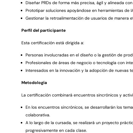
Dise
ñ
ar PRDs de forma m
á
s precisa,
á
gil y alineada co
Prototipar soluciones apoy
á
ndose en herramientas de IA
Gestionar la retroalimentaci
ó
n de usuarios de manera ef
Perfil del participante
Esta certificación está dirigida a:
Personas involucradas en el dise
ñ
o o la gesti
ó
n de prod
Profesionales de áreas de negocio o tecnología con int
Interesados en la innovaci
ó
n y la adopci
ó
n de nuevas t
Metodología
La certificación combinará encuentros sincrónicos y activ
En los encuentros sincr
ó
nicos, se desarrollar
á
n los tema
colaborativa.
A lo largo de la cursada, se realizar
á
un proyecto pr
á
cti
progresivamente en cada clase.