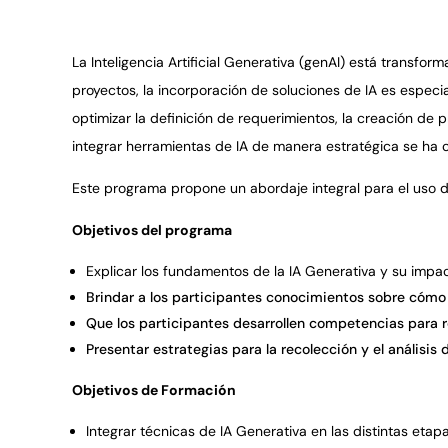
La Inteligencia Artificial Generativa (genAI) está transfo
proyectos, la incorporación de soluciones de IA es especi
optimizar la definición de requerimientos, la creación de
integrar herramientas de IA de manera estratégica se ha 
Este programa propone un abordaje integral para el uso d
Objetivos del programa
Explicar los fundamentos de la IA Generativa y su impact
Brindar a los participantes conocimientos sobre c
ó
mo 
Que los participantes desarrollen competencias para r
Presentar estrategias para la recolecci
ó
n y el an
á
lisis
Objetivos de Formación
Integrar t
é
cnicas de IA Generativa en las distintas etapa