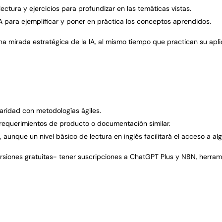
ctura y ejercicios para profundizar en las temáticas vistas.
 para ejemplificar y poner en pr
á
ctica los conceptos aprendidos.
a mirada estratégica de la IA, al mismo tiempo que practican su apli
liaridad con metodolog
í
as ágiles.
 requerimientos de producto o documentaci
ó
n similar.
, aunque un nivel b
á
sico de lectura en ingl
é
s facilitar
á
el acceso a alg
siones gratuitas- tener suscripciones a ChatGPT Plus y N8N, herramie