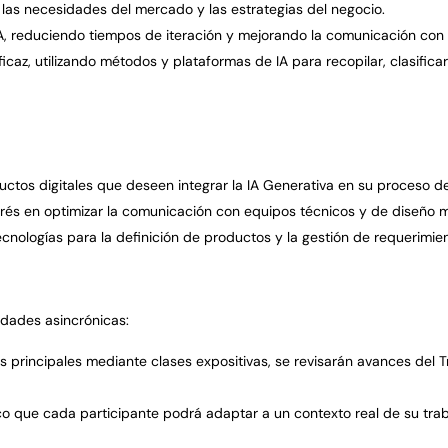
n las necesidades del mercado y las estrategias del negocio.
, reduciendo tiempos de iteraci
ó
n y mejorando la comunicaci
ó
n con
icaz, utilizando m
é
todos y plataformas de IA para recopilar, clasifica
uctos digitales que deseen integrar la IA Generativa en su proceso d
erés en optimizar la comunicación con equipos técnicos y de diseño 
ecnolog
í
as para la definici
ó
n de productos y la gestión de requerimien
idades asincrónicas:
s principales mediante clases expositivas, se revisar
á
n avances del T
co que cada participante podr
á
adaptar a un contexto real de su traba