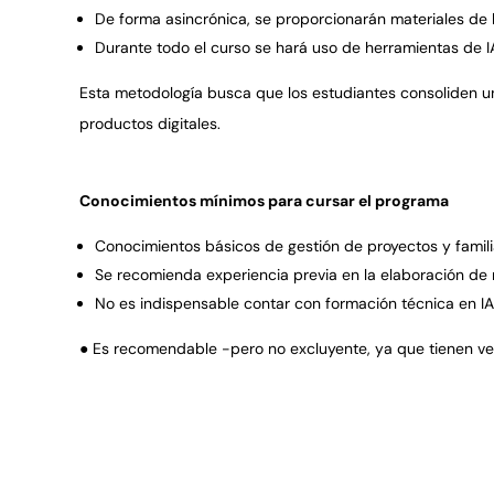
De forma asincrónica, se proporcionarán materiales de le
Durante todo el curso se har
á
uso de herramientas de IA
Esta metodología busca que los estudiantes consoliden un
productos digitales.
Conocimientos mínimos para cursar el programa
Conocimientos b
á
sicos de gesti
ó
n de proyectos y fami
Se recomienda experiencia previa en la elaboraci
ó
n de
No es indispensable contar con formaci
ó
n t
é
cnica en IA
●
Es recomendable -pero no excluyente, ya que tienen ver