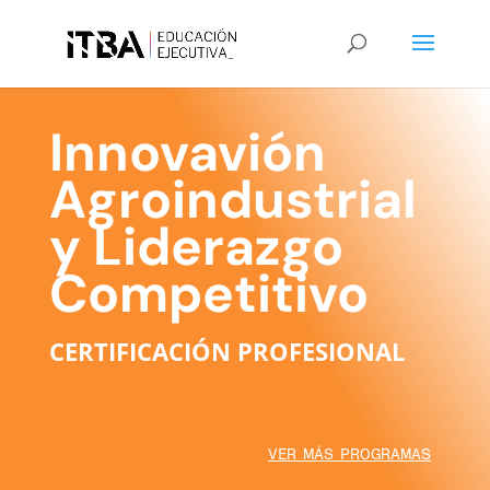
Innovavión
Agroindustrial
y Liderazgo
Competitivo
CERTIFICACIÓN PROFESIONAL
VER MÁS PROGRAMAS