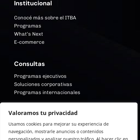
Institucional
Conocé más sobre el ITBA
Programas
What’s Next
E-commerce
Consultas
Programas ejecutivos
Soluciones corporativas
Programas internacionales
Valoramos tu privacidad
Redes Sociales
Usamos cookies para mejorar su experiencia de
YouTube
navegación, mostrarle anuncios o contenidos
Linkedin
personalizados y analizar nuestro tráfico. Al hacer clic en