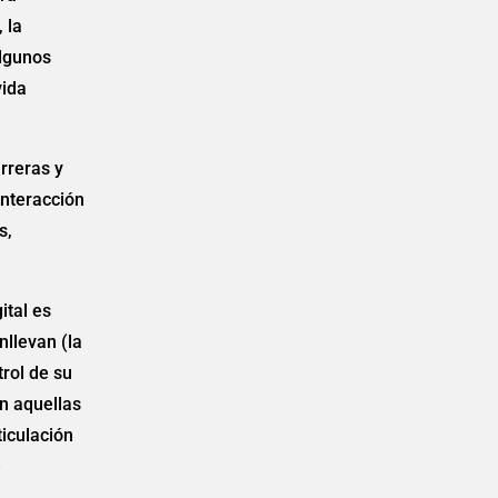
 la
algunos
vida
rreras y
interacción
s,
ital es
nllevan (la
trol de su
en aquellas
ticulación
e