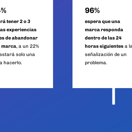
4%
96%
rá tener 2 o 3
espera que una
as experiencias
marca responda
es de abandonar
dentro de las 24
 marca
, a un 22%
horas siguientes
a l
bastará solo una
señalización de un
a hacerlo.
problema.