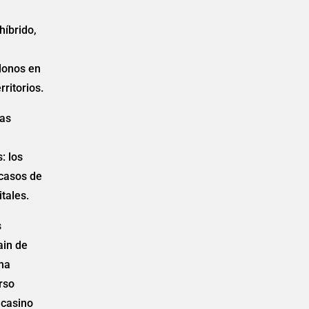
híbrido,
donos en
ritorios.
las
l
: los
 casos de
tales.
s
ain de
na
rso
 casino