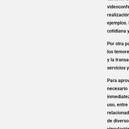
videoconfe
realizació
ejemplos. 
cotidiana y
Por otra p
los temore
y la trans
servicios 
Para aprov
necesario 
inmediatez
uso, entre
relacionad
de diverso
vinculació