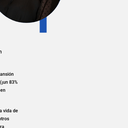
n
pansión
 (¡un 83%
 en
a vida de
otros
ra