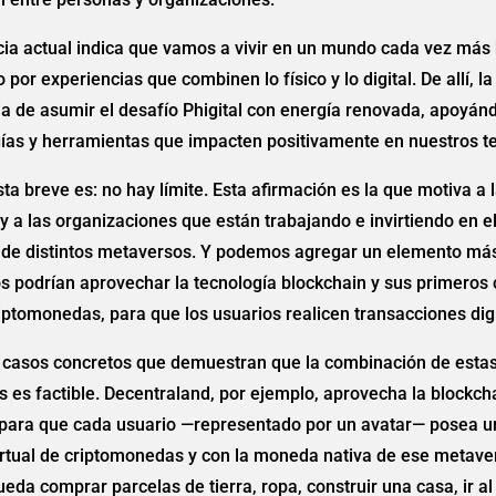
ia actual indica que vamos a vivir en un mundo cada vez más 
por experiencias que combinen lo físico y lo digital. De allí, la
a de asumir el desafío Phigital con energía renovada, apoyán
as y herramientas que impacten positivamente en nuestros ter
ta breve es: no hay límite. Esta afirmación es la que motiva a 
 a las organizaciones que están trabajando e invirtiendo en e
 de distintos metaversos. Y podemos agregar un elemento más
 podrían aprovechar la tecnología blockchain y sus primeros
riptomonedas, para que los usuarios realicen transacciones digi
n casos concretos que demuestran que la combinación de esta
s es factible. Decentraland, por ejemplo, aprovecha la blockch
para que cada usuario —representado por un avatar— posea u
virtual de criptomonedas y con la moneda nativa de ese metave
da comprar parcelas de tierra, ropa, construir una casa, ir al