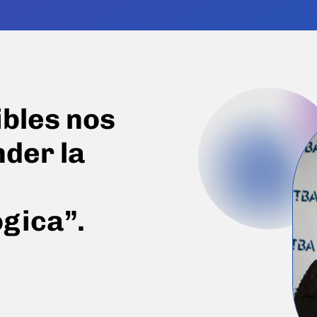
ibles nos
der la
gica”.