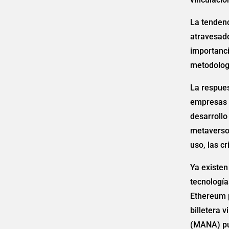
La tendenc
atravesado 
importanci
metodologí
La respues
empresas y
desarrollo
metaversos
uso, las c
Ya existe
tecnología
Ethereum 
billetera 
(MANA) pue