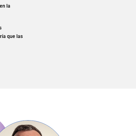
en la
s
ría que las